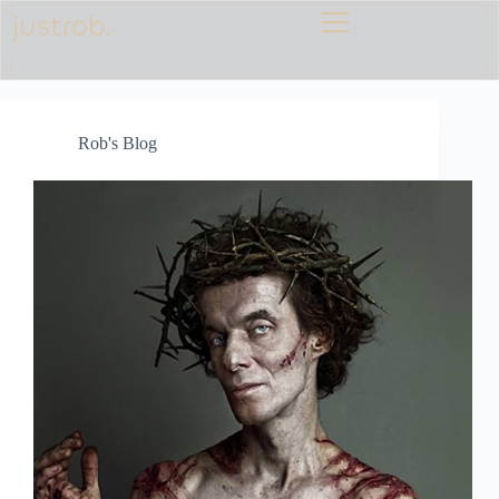
justrob.
Rob's Blog