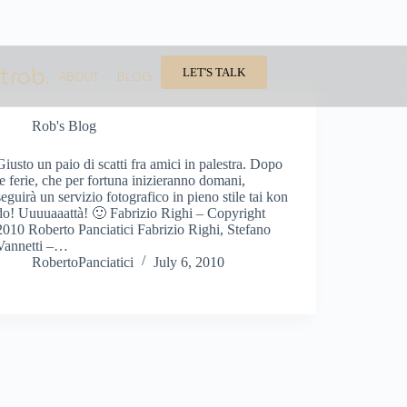
trob.
LET'S TALK
ABOUT
BLOG
Rob's Blog
Giusto un paio di scatti fra amici in palestra. Dopo
le ferie, che per fortuna inizieranno domani,
seguirà un servizio fotografico in pieno stile tai kon
do! Uuuuaaattà! 🙂 Fabrizio Righi – Copyright
2010 Roberto Panciatici Fabrizio Righi, Stefano
Vannetti –…
RobertoPanciatici
July 6, 2010