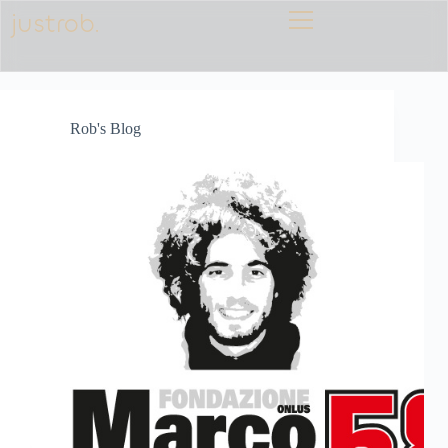
justrob.
Rob's Blog