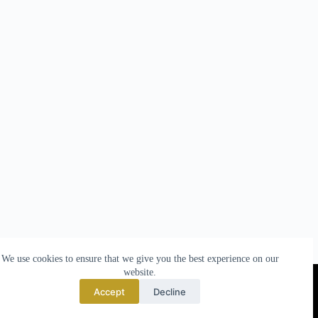
We use cookies to ensure that we give you the best experience on our
website.
TO TOP
Accept
Decline
© 2025 made by
Nova Templates