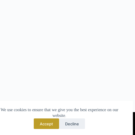
We use cookies to ensure that we give you the best experience on our
website.
TO TOP
Accept
Decline
© 2025 made by
Nova Templates