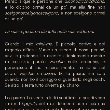
Penso a quelle persone che
diconodiconodicono
,
e lo dicono ormai da un po’, ma alla fine non
scelgonoscelgonoscelgono
, e non scelgono ormai
da un po’.
La sua importanza sta tutta nella sua evidenza.
Guardo il mio
mini-me
. È piccolo, cattivo e col
mignolo all’insù. Vuole un sacco di cose per sé,
anzi le pretende. Lo ascolto attentamente mentre
mi sussurra parole
vecchie
nelle orecchie, e
percepisco il suo respiro mentre mi soffia nel
cuore
vecchie
emozioni. Mi fa paura, ma solo
quando non ho il coraggio di guardarlo negli occhi.
Se alzo la testa tutto diventa più chiaro.
Lo guardo. Lo vedo in tutti i suoi limiti, e quindi vedo
i miei. L’
oggetto
del mio desiderio non è più una
meta, ma solo una piccola tappa del mio viaggio.